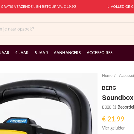
GRATIS VERZENDEN EN RETOUR VA. € 19,95
VOLLEDIGE G
 JAAR
4 JAAR
5 JAAR
AANHANGERS
ACCESSOIRES
Home
Accessoi
BERG
Soundbox
(1
Beoordel
€
21,99
Vier geluiden