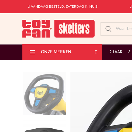
VANDAAG BESTELD, ZATERDAG IN HUIS!
ONZE MERKEN
2 JAAR
3