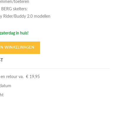
remmen/toeteren
 BERG skelters:
y Rider/Buddy 2.0 modellen
zaterdag in huis!
IN WINKELWAGEN
ST
 en retour va. € 19,95
rdatum
Losse module
ht