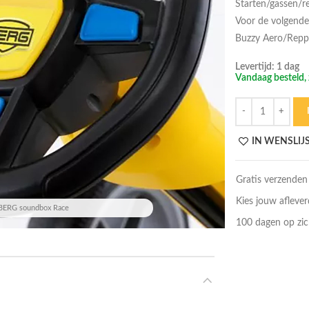
Starten/gassen/
Voor de volgende
Buzzy Aero/Repp
Levertijd: 1 dag
Vandaag besteld, 
Hoeveelheid
IN WENSLIJ
Gratis verzenden
Kies jouw afleve
BERG soundbox Race
100 dagen op zic