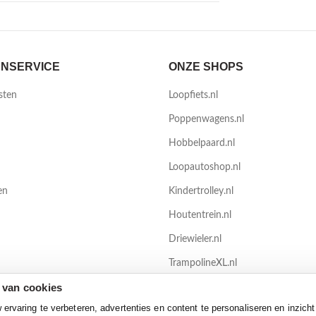
NSERVICE
ONZE SHOPS
sten
Loopfiets.nl
Poppenwagens.nl
Hobbelpaard.nl
Loopautoshop.nl
en
Kindertrolley.nl
Houtentrein.nl
Driewieler.nl
TrampolineXL.nl
 van cookies
Zwembadenshop.nl
rvaring te verbeteren, advertenties en content te personaliseren en inzicht