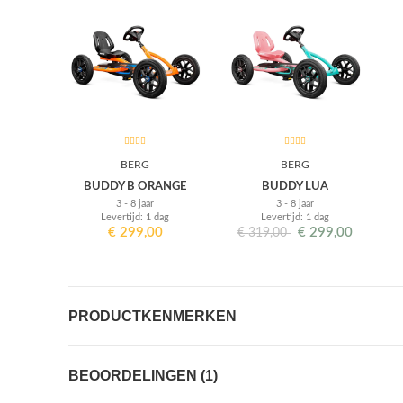
BERG
BERG
BUDDY B ORANGE
BUDDY LUA
3 - 8 jaar
3 - 8 jaar
Levertijd: 1 dag
Levertijd: 1 dag
€
299,00
€
299,00
€
319,00
PRODUCTKENMERKEN
BEOORDELINGEN (1)