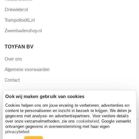
Driewieler.nl
TrampolineXL.nl
Zwembadenshop.nl
TOYFAN BV
Over ons
Algemene voorwaarden
Contact
Waterwinweg 9
Ook wij maken gebruik van cookies
7572 PD Oldenzaal
Cookies helpen ons om jouw ervaring te verbeteren, advertenties en
content te personaliseren en inzicht in bezoek te krijgen. We delen je
gegevens met analyse- en advertentiepartners. Voor verdere details
over onze verzamelmethoden, zie ons
cookiebeleid
. Google verwerkt
ontvangen gegevens in overeenstemming met haar eigen
2026 Toyfan BV
privacybeleid
Privacy policy
-
Disclaimer