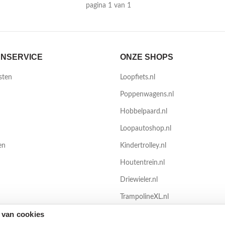
pagina 1 van 1
NSERVICE
ONZE SHOPS
sten
Loopfiets.nl
Poppenwagens.nl
Hobbelpaard.nl
Loopautoshop.nl
en
Kindertrolley.nl
Houtentrein.nl
Driewieler.nl
TrampolineXL.nl
 van cookies
Zwembadenshop.nl