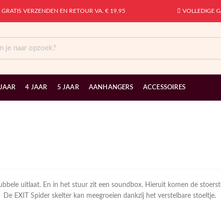
GRATIS VERZENDEN EN RETOUR VA. € 19,95
VOLLEDIGE G
 JAAR
4 JAAR
5 JAAR
AANHANGERS
ACCESSOIRES
ubbele uitlaat. En in het stuur zit een soundbox. Hieruit komen de stoers
De EXIT Spider skelter kan meegroeien dankzij het verstelbare stoeltje.