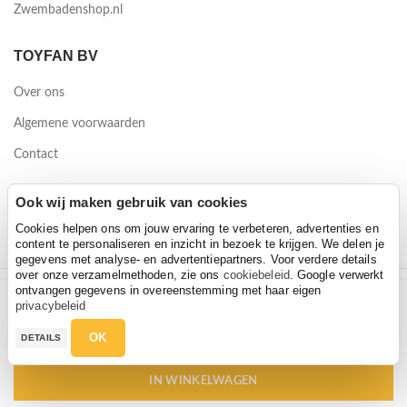
Zwembadenshop.nl
TOYFAN BV
Over ons
Algemene voorwaarden
Contact
Waterwinweg 9
Ook wij maken gebruik van cookies
7572 PD Oldenzaal
Cookies helpen ons om jouw ervaring te verbeteren, advertenties en
content te personaliseren en inzicht in bezoek te krijgen. We delen je
gegevens met analyse- en advertentiepartners. Voor verdere details
over onze verzamelmethoden, zie ons
cookiebeleid
. Google verwerkt
ontvangen gegevens in overeenstemming met haar eigen
Maatwerk Naamsticker wit Reppy Rebel
2026 Toyfan BV
privacybeleid
Maatwerk Naamsticker wit Reppy Rebel
Hoeveelheid
Privacy policy
-
Disclaimer
€
4,95
OK
DETAILS
€
4,95
IN WINKELWAGEN